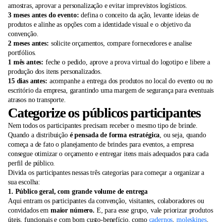
amostras, aprovar a personalização e evitar imprevistos logísticos.
3 meses antes do evento:
defina o conceito da ação, levante ideias de
produtos e alinhe as opções com a identidade visual e o objetivo da
convenção.
2 meses antes:
solicite orçamentos, compare fornecedores e analise
portfólios.
1 mês antes:
feche o pedido, aprove a prova virtual do logotipo e libere a
produção dos itens personalizados.
15 dias antes:
acompanhe a entrega dos produtos no local do evento ou no
escritório da empresa, garantindo uma margem de segurança para eventuais
atrasos no transporte.
Categorize os públicos participantes
Nem todos os participantes precisam receber o mesmo tipo de brinde.
Quando a distribuição
é pensada de forma estratégica
, ou seja, quando
começa a de fato o planejamento de brindes para eventos, a empresa
consegue otimizar o orçamento e entregar itens mais adequados para cada
perfil de público.
Divida os participantes nessas três categorias para começar a organizar a
sua escolha:
1. Público geral, com grande volume de entrega
Aqui entram os participantes da convenção, visitantes, colaboradores ou
convidados em
maior número.
E, para esse grupo, vale priorizar produtos
úteis, funcionais e com bom custo-benefício, como
cadernos
,
moleskines
,