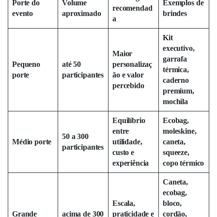
Porte do
Volume
Exemplos de
recomendad
evento
aproximado
brindes
a
Kit
executivo,
Maior
garrafa
Pequeno
até 50
personalizaç
térmica,
porte
participantes
ão e valor
caderno
percebido
premium,
mochila
Equilíbrio
Ecobag,
entre
moleskine,
50 a 300
Médio porte
utilidade,
caneta,
participantes
custo e
squeeze,
experiência
copo térmico
Caneta,
ecobag,
Escala,
bloco,
Grande
acima de 300
praticidade e
cordão,