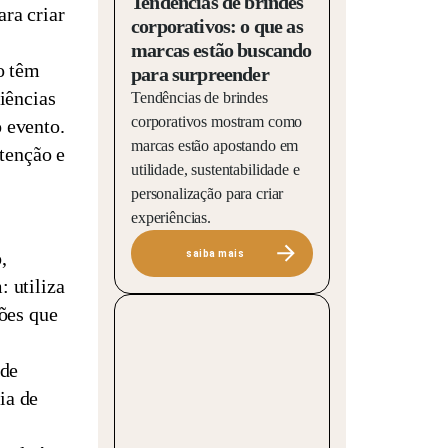
Tendências de brindes
ra criar
corporativos: o que as
marcas estão buscando
o têm
para surpreender
iências
Tendências de brindes
corporativos mostram como
 evento.
marcas estão apostando em
tenção e
utilidade, sustentabilidade e
personalização para criar
experiências.
,
saiba mais
 utiliza
ões que
 de
ia de