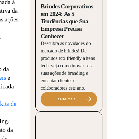
hada à
Brindes Corporativos
ativa da
em 2024: As 5
as ações
Tendências que Sua
Empresa Precisa
Conhecer
m
Descubra as novidades do
mercado de brindes! De
produtos eco-friendly a itens
tech, veja como inovar nas
o da
suas ações de branding e
eis
e
encantar clientes e
licada
colaboradores este ano.
saiba mais
kits de
ing.
nto da
 de