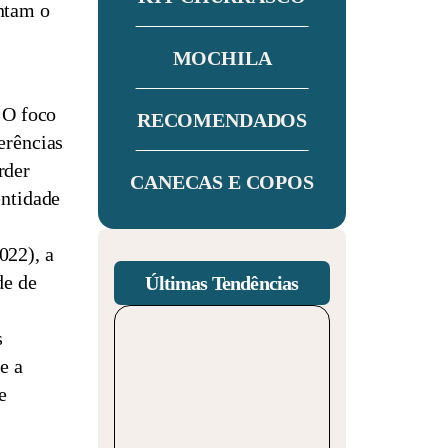
entam o
MOCHILA
 O foco
RECOMENDADOS
erências
rder
CANECAS E COPOS
entidade
2022), a
de de
Últimas Tendências
s
e a
e