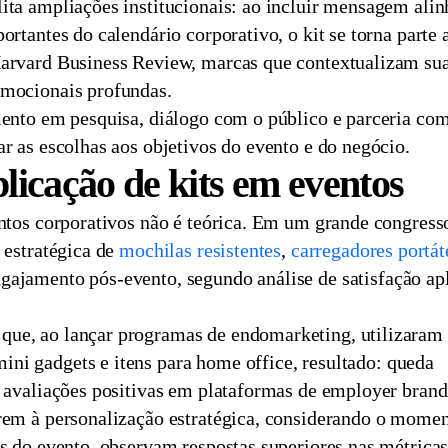
ita ampliações institucionais: ao incluir mensagem alin
ortantes do calendário corporativo, o kit se torna parte 
Harvard Business Review, marcas que contextualizam su
emocionais profundas.
mento em pesquisa, diálogo com o público e parceria co
r as escolhas aos objetivos do evento e do negócio.
licação de kits em eventos
entos corporativos não é teórica. Em um grande congress
 estratégica de
mochilas resistentes
,
carregadores portát
ajamento pós-evento, segundo análise de satisfação ap
que, ao lançar programas de endomarketing, utilizaram
i gadgets e itens para home office, resultado: queda
s avaliações positivas em plataformas de employer brand
erem à personalização estratégica, considerando o mome
os do evento, observam respostas superiores nas métricas