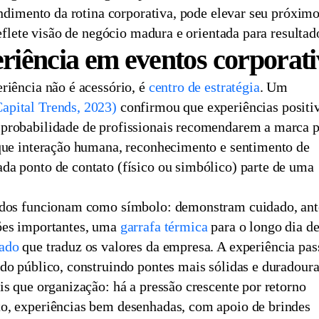
tendimento da rotina corporativa, pode elevar seu próxim
eflete visão de negócio madura e orientada para resultado
riência em eventos corporati
riência não é acessório, é
centro de estratégia
. Um
pital Trends, 2023)
confirmou que experiências positi
probabilidade de profissionais recomendarem a marca p
rque interação humana, reconhecimento e sentimento de
da ponto de contato (físico ou simbólico) parte de uma
tados funcionam como símbolo: demonstram cuidado, an
ões importantes, uma
garrafa térmica
para o longo dia d
zado
que traduz os valores da empresa. A experiência pas
do público, construindo pontes mais sólidas e duradoura
is que organização: há a pressão crescente por retorno
o, experiências bem desenhadas, com apoio de brindes