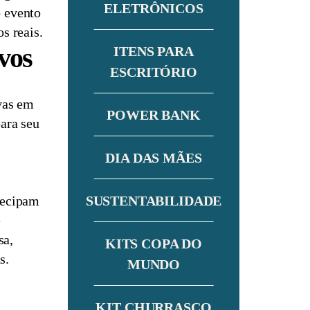
ELETRÔNICOS
o evento
s reais.
vos
ITENS PARA
ESCRITÓRIO
vas em
POWER BANK
ara seu
DIA DAS MÃES
tecipam
SUSTENTABILIDADE
e
sa,
KITS COPA DO
s.
MUNDO
KIT CHURRASCO