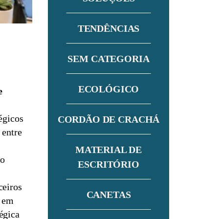
TENDÊNCIAS
SEM CATEGORIA
ECOLÓGICO
e
égicos
CORDÃO DE CRACHÁ
 entre
MATERIAL DE
 o
ESCRITÓRIO
ceiros
CANETAS
o em
égica