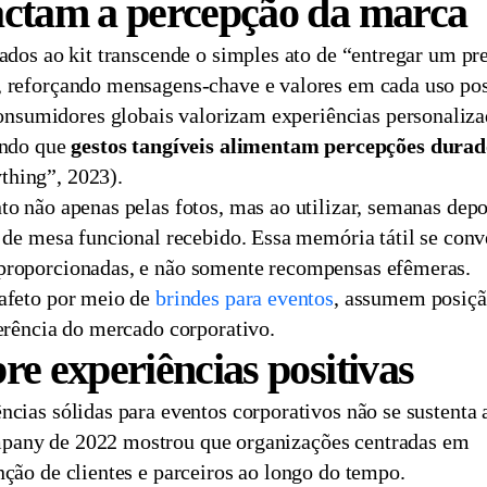
ctam a percepção da marca
ados ao kit transcende o simples ato de “entregar um pr
, reforçando mensagens-chave e valores em cada uso pos
sumidores globais valorizam experiências personaliza
ando que
gestos tangíveis alimentam percepções dura
thing”, 2023).
o não apenas pelas fotos, mas ao utilizar, semanas depo
 de mesa funcional recebido. Essa memória tátil se con
 proporcionadas, e não somente recompensas efêmeras.
 afeto por meio de
brindes para eventos
, assumem posiç
ferência do mercado corporativo.
e experiências positivas
ncias sólidas para eventos corporativos não se sustenta
pany de 2022 mostrou que organizações centradas em
nção de clientes e parceiros ao longo do tempo.