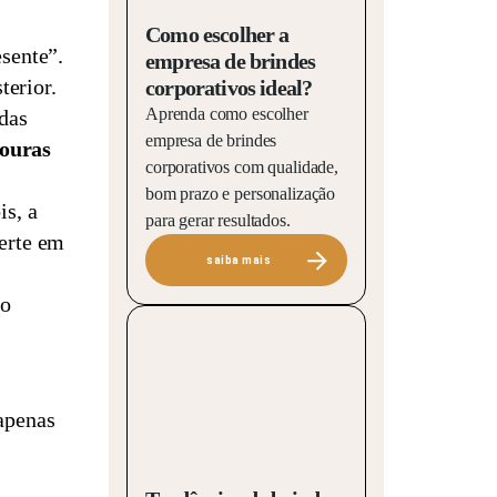
Como escolher a
esente”.
empresa de brindes
terior.
corporativos ideal?
Aprenda como escolher
das
empresa de brindes
douras
corporativos com qualidade,
bom prazo e personalização
is, a
para gerar resultados.
verte em
saiba mais
ão
 apenas