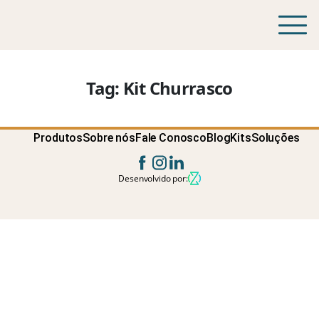
Tag:
Kit Churrasco
Produtos
Sobre nós
Fale Conosco
Blog
Kits
Soluções
Desenvolvido por: