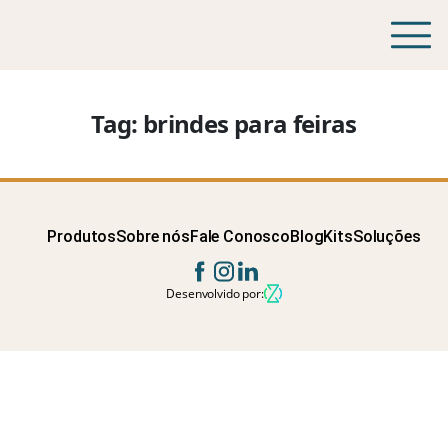
Tag:
brindes para feiras
Produtos
Sobre nós
Fale Conosco
Blog
Kits
Soluções
Desenvolvido por: