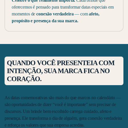
Celebre o que realmente importa.
Cada brinde que
oferecemos é pensado para transformar datas especiais em
momentos de
conexão verdadeira
— com
afeto,
propósito e presença da sua marca.
QUANDO VOCÊ PRESENTEIA COM
INTENÇÃO, SUA MARCA FICA NO
CORAÇÃO.
As datas comemorativas são mais do que marcos no calendário —
são oportunidades de dizer “você é importante” sem precisar de
discursos. Um brinde bem escolhido carrega cuidado, afeto e
presença. Ele transforma o dia de alguém, gera conexão verdadeira
e reforça os valores que sua empresa acredita.