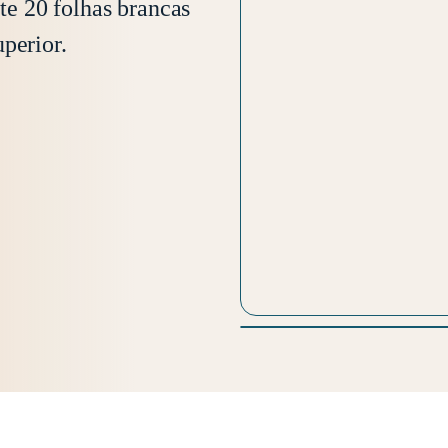
e 20 folhas brancas
perior.