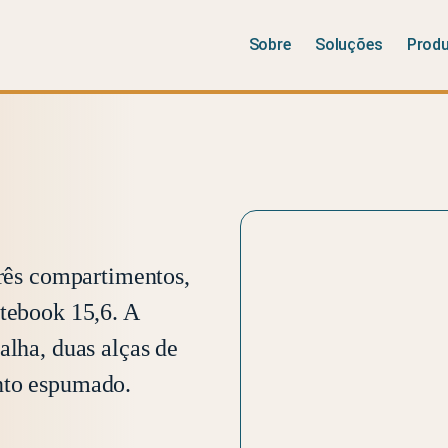
Sobre
Soluções
Prod
três compartimentos,
otebook 15,6. A
alha, duas alças de
nto espumado.