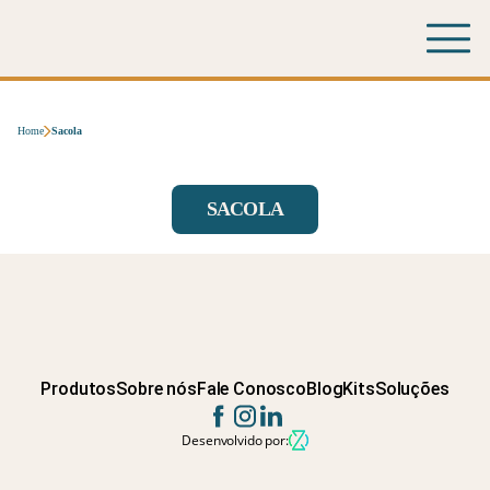
Home
Sacola
SACOLA
Produtos
Sobre nós
Fale Conosco
Blog
Kits
Soluções
Desenvolvido por: