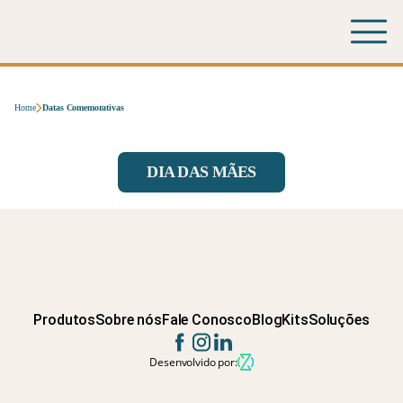
Home
Datas Comemorativas
DIA DAS MÃES
Produtos
Sobre nós
Fale Conosco
Blog
Kits
Soluções
Desenvolvido por: