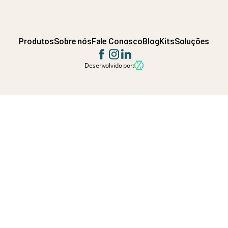
Produtos
Sobre nós
Fale Conosco
Blog
Kits
Soluções
Desenvolvido por: