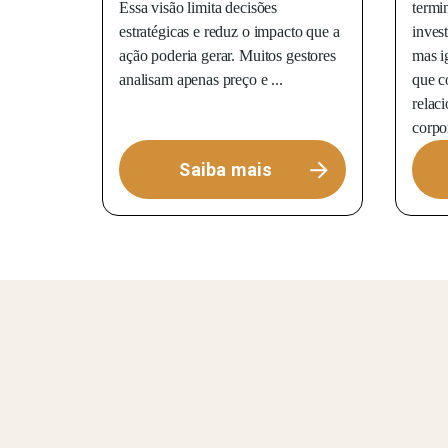
Essa visão limita decisões
termi
estratégicas e reduz o impacto que a
inves
ação poderia gerar. Muitos gestores
mas i
analisam apenas preço e ...
que c
relac
corpor
Saiba mais