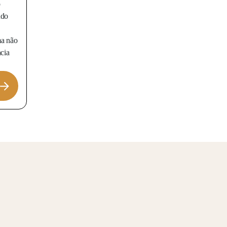
o
ndo
ma não
ncia