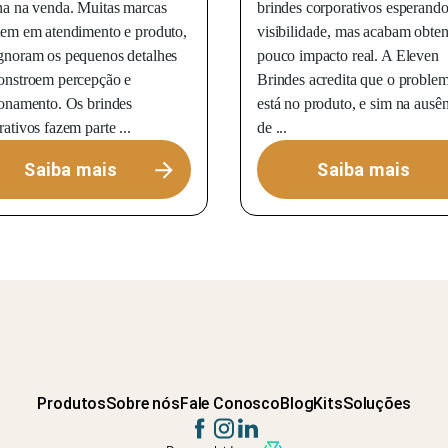
na na venda. Muitas marcas
brindes corporativos esperand
tem em atendimento e produto,
visibilidade, mas acabam obte
gnoram os pequenos detalhes
pouco impacto real. A Eleven
onstroem percepção e
Brindes acredita que o proble
ionamento. Os brindes
está no produto, e sim na ausê
ativos fazem parte ...
de ...
Saiba mais
Saiba mais
Produtos
Sobre nós
Fale Conosco
Blog
Kits
Soluções