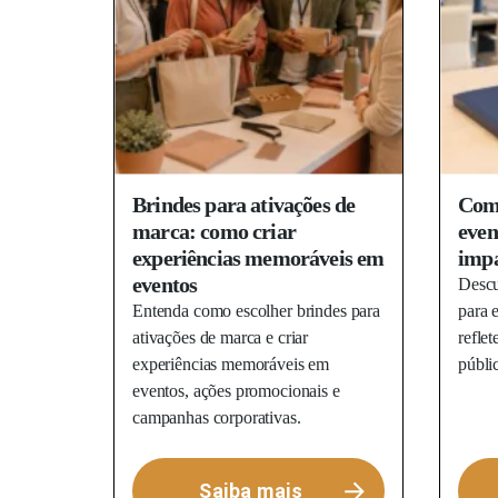
Brindes para ativações de
Como
marca: como criar
even
experiências memoráveis em
imp
eventos
Descu
Entenda como escolher brindes para
para 
ativações de marca e criar
refle
experiências memoráveis em
públi
eventos, ações promocionais e
campanhas corporativas.
Saiba mais