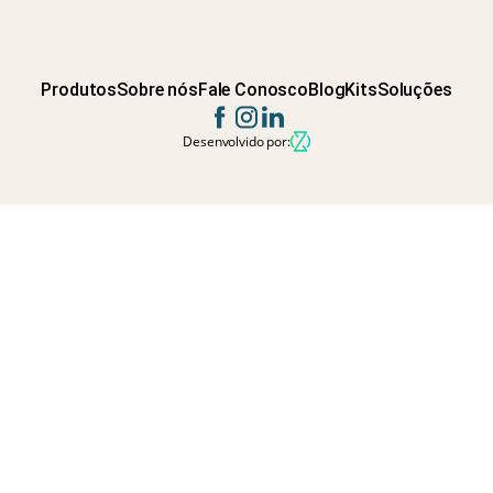
Produtos
Sobre nós
Fale Conosco
Blog
Kits
Soluções
Desenvolvido por: