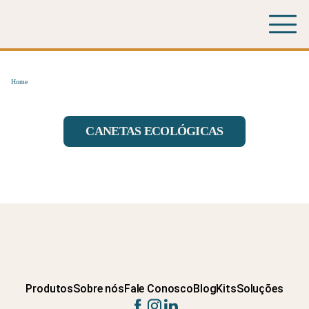
Home
CANETAS ECOLÓGICAS
Produtos
Sobre nós
Fale Conosco
Blog
Kits
Soluções