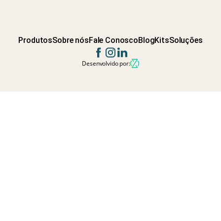
Produtos
Sobre nós
Fale Conosco
Blog
Kits
Soluções
Desenvolvido por: