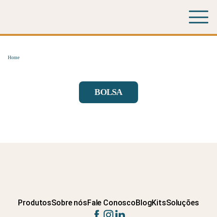
Home
BOLSA
Produtos
Sobre nós
Fale Conosco
Blog
Kits
Soluções